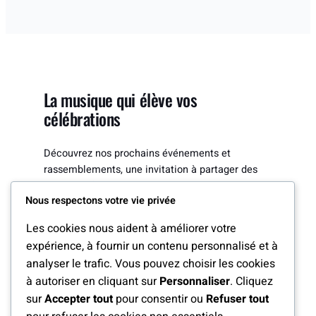
La musique qui élève vos
célébrations
Découvrez nos prochains événements et
rassemblements, une invitation à partager des
moments forts et à célébrer la foi ensemble.
Nous respectons votre vie privée
Les cookies nous aident à améliorer votre
expérience, à fournir un contenu personnalisé et à
analyser le trafic. Vous pouvez choisir les cookies
24 JUILLET 2026
Mariage sacré en harmonie
à autoriser en cliquant sur
Personnaliser
. Cliquez
sur
Accepter tout
pour consentir ou
Refuser tout
Un service musical dédié à bénir votre union