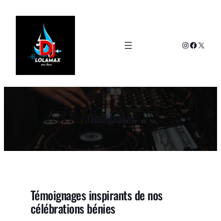
Aller
au
contenu
Instagram
Faceboo
X
Témoignages
Témoignages inspirants de nos
célébrations bénies